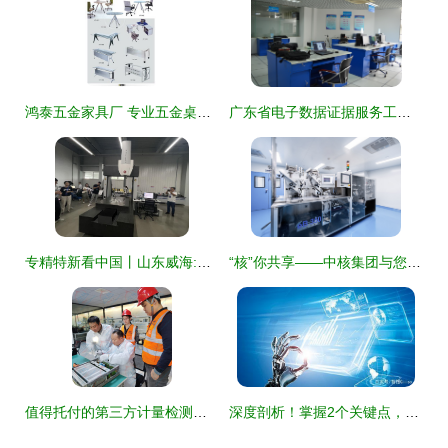
鸿泰五金家具厂 专业五金桌架与桌脚制造及技术服务
广东省电子数据证据服务工程技术研究中心 生物医学工程学院技术服务新篇章
专精特新看中国丨山东威海:税惠助力\
“核”你共享——中核集团与您相约2022深圳核博会 技术服务亮点前瞻
值得托付的第三方计量检测机构 赋能精准与信赖的技术服务先锋
深度剖析！掌握2个关键点，让AI在技术服务领域可落地开花