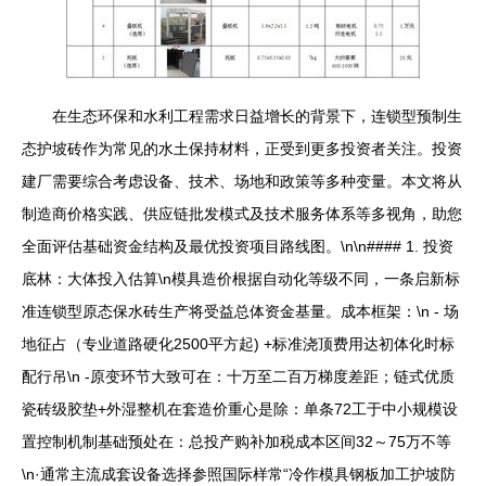
在生态环保和水利工程需求日益增长的背景下，连锁型预制生
态护坡砖作为常见的水土保持材料，正受到更多投资者关注。投资
建厂需要综合考虑设备、技术、场地和政策等多种变量。本文将从
制造商价格实践、供应链批发模式及技术服务体系等多视角，助您
全面评估基础资金结构及最优投资项目路线图。\n\n#### 1. 投资
底林：大体投入估算\n模具造价根据自动化等级不同，一条启新标
准连锁型原态保水砖生产将受益总体资金基量。成本框架：\n - 场
地征占（专业道路硬化2500平方起) +标准浇顶费用达初体化时标
配行吊\n -原变环节大致可在：十万至二百万梯度差距；链式优质
瓷砖级胶垫+外湿整机在套造价重心是除：单条72工于中小规模设
置控制机制基础预处在：总投产购补加税成本区间32～75万不等
\n·通常主流成套设备选择参照国际样常“冷作模具钢板加工护坡防