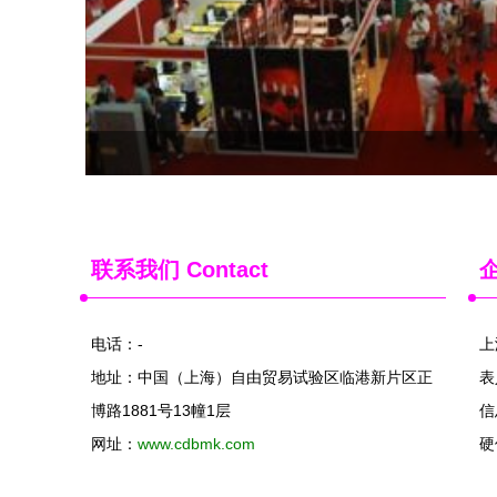
联系我们
Contact
电话：-
上
地址：中国（上海）自由贸易试验区临港新片区正
表
博路1881号13幢1层
信
网址：
www.cdbmk.com
硬