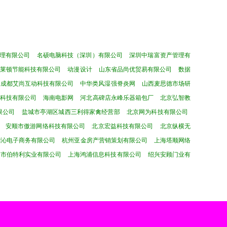
理有限公司
名硕电脑科技（深圳）有限公司
深圳中瑞富资产管理有
帕莱顿节能科技有限公司
动漫设计
山东省品尚优贸易有限公司
数据
成都艾尚互动科技有限公司
中华类风湿强脊炎网
山西麦思德市场研
科技有限公司
海南电影网
河北高碑店永峰乐器箱包厂
北京弘智教
限公司
盐城市亭湖区城西三利得家禽经营部
北京网为科技有限公司
安顺市傲游网络科技有限公司
北京宏益科技有限公司
北京纵横无
澜沁电子商务有限公司
杭州亚金房产营销策划有限公司
上海塔顺网络
圳市伯特利实业有限公司
上海鸿浦信息科技有限公司
绍兴安顾门业有