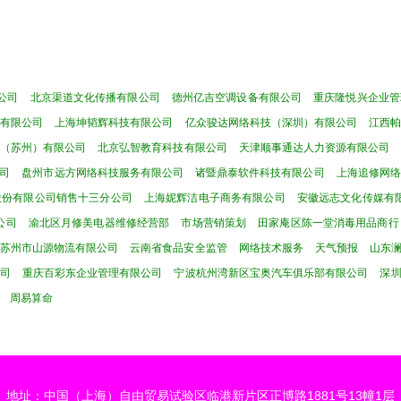
公司
北京渠道文化传播有限公司
德州亿吉空调设备有限公司
重庆隆悦兴企业管
有限公司
上海坤韬辉科技有限公司
亿众骏达网络科技（深圳）有限公司
江西
（苏州）有限公司
北京弘智教育科技有限公司
天津顺事通达人力资源有限公司
司
盘州市远方网络科技服务有限公司
诸暨鼎泰软件科技有限公司
上海追修网络
股份有限公司销售十三分公司
上海妮辉洁电子商务有限公司
安徽远志文化传媒有
公司
渝北区月修美电器维修经营部
市场营销策划
田家庵区陈一堂消毒用品商行
苏州市山源物流有限公司
云南省食品安全监管
网络技术服务
天气预报
山东
司
重庆百彩东企业管理有限公司
宁波杭州湾新区宝奥汽车俱乐部有限公司
深
周易算命
地址：中国（上海）自由贸易试验区临港新片区正博路1881号13幢1层