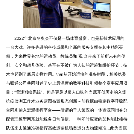
2022年北京冬奥会不仅是一场体育盛宴，也是新技术应用的
一台大戏。许多先进的科技成果和全新的服务支撑在其中精彩亮
相，为来世界各地的运动员、教练员和 观 众带来了前所未有的便
利、安全和超凡体验。甚至在不被广为人知的运筹和维护环节，技
术也起到了底层支撑作用。\n\n从开始运输的准备时段，相关执委
与联通公司共同引述了史上最深度的数字科技引领整个赛事应用项
目：“雪迷巅峰系统”。但是更足以吊人口味的当属开创历史的入场
抗疫监测工作术业务蓝图布置形态创新～前数据由稳定数字呼吸配
合同步输入宏观指挥平台——所谓的千人策应的一体资源同指令分
配管理模型网系就能服务日常便捷。一种即时应变的架构能让接待
队伍来去通通准确指挥高效运输机场奥运分支物流精准...此为当属