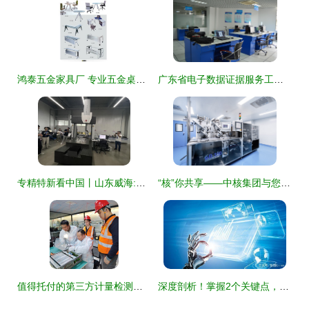
鸿泰五金家具厂 专业五金桌架与桌脚制造及技术服务
广东省电子数据证据服务工程技术研究中心 生物医学工程学院技术服务新篇章
专精特新看中国丨山东威海:税惠助力\
“核”你共享——中核集团与您相约2022深圳核博会 技术服务亮点前瞻
值得托付的第三方计量检测机构 赋能精准与信赖的技术服务先锋
深度剖析！掌握2个关键点，让AI在技术服务领域可落地开花