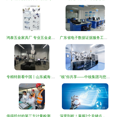
鸿泰五金家具厂 专业五金桌架与桌脚制造及技术服务
广东省电子数据证据服务工程技术研究中心 生物医学工程学院技术服务新篇章
专精特新看中国丨山东威海:税惠助力\
“核”你共享——中核集团与您相约2022深圳核博会 技术服务亮点前瞻
值得托付的第三方计量检测机构 赋能精准与信赖的技术服务先锋
深度剖析！掌握2个关键点，让AI在技术服务领域可落地开花